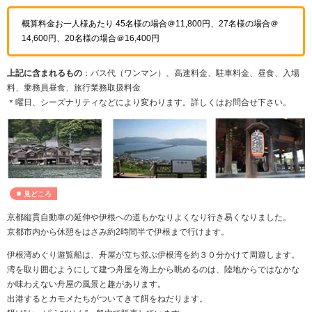
概算料金お一人様あたり 45名様の場合＠11,800円、27名様の場合＠
14,600円、20名様の場合＠16,400円
上記に含まれるもの
：バス代（ワンマン）、高速料金、駐車料金、昼食、入場
料、乗務員昼食、旅行業務取扱料金
＊曜日、シーズナリティなどにより変わります。詳しくはお問合せ下さい。
見どころ
京都縦貫自動車の延伸や伊根への道もかなりよくなり行き易くなりました。
京都市内から休憩をはさみ約2時間半で伊根まで行けます。
伊根湾めぐり遊覧船は、舟屋が立ち並ぶ伊根湾を約３０分かけて周遊します。
湾を取り囲むようにして建つ舟屋を海上から眺めるのは、陸地からではなかな
か味わえない舟屋の風景と趣があります。
出港するとカモメたちがついてきて餌をねだります。