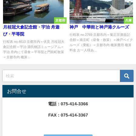
京都府
兵庫
月桂冠大倉記念館・宇治 舟遊
神戸 中華街と神戸港クルーズ
び・平等院
行程表 no.2769 京都市内＝菊正宗酒造記
念館＝南京町（昼食・散策）＝神戸ベイク
行程表 no.4610 京都市内＝伏見 月桂冠大
ルーズ（乗船）＝京都市内 概算費用 概算
倉記念館＝宇治 源氏物語ミュージアム＝
料金 お一人様あ...
宇治 舟内にて昼食＝平等院と門前町散策
＝京都市内 概算...
お問合せ
電話：075-414-3366
FAX：075-414-3367