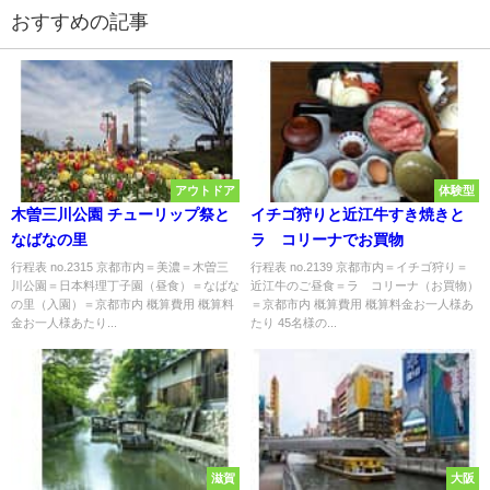
おすすめの記事
アウトドア
体験型
木曽三川公園 チューリップ祭と
イチゴ狩りと近江牛すき焼きと
なばなの里
ラ コリーナでお買物
行程表 no.2315 京都市内＝美濃＝木曽三
行程表 no.2139 京都市内＝イチゴ狩り＝
川公園＝日本料理丁子園（昼食）＝なばな
近江牛のご昼食＝ラ コリーナ（お買物）
の里（入園）＝京都市内 概算費用 概算料
＝京都市内 概算費用 概算料金お一人様あ
金お一人様あたり...
たり 45名様の...
滋賀
大阪