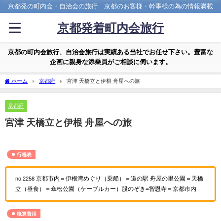
京都発の町内会・自治会の旅行 京都のお客様・幹事様の為の情報満載
京都発着町内会旅行
京都の町内会旅行、自治会旅行は実績ある当社でお任せ下さい。豊富な
企画に親身な添乗員がご相談に伺います。
ホーム
京都府
宮津 天橋立と伊根 舟屋への旅
京都府
宮津 天橋立と伊根 舟屋への旅
行程表
京都市内＝伊根湾めぐり（乗船）＝道の駅 舟屋の里公園＝天橋
no.2258
立（昼食）＝傘松公園（ケーブルカー）股のぞき=智恩寺＝京都市内
概算費用