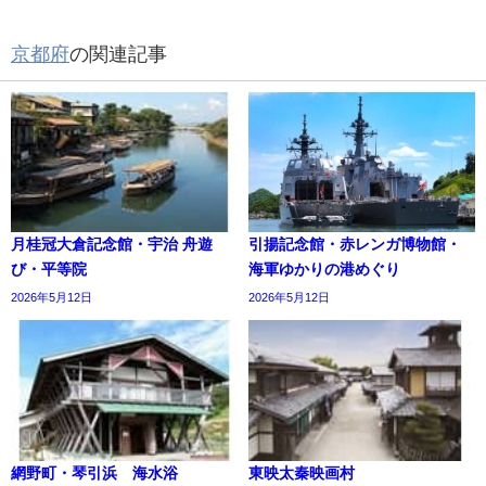
京都府
の関連記事
月桂冠大倉記念館・宇治 舟遊
引揚記念館・赤レンガ博物館・
び・平等院
海軍ゆかりの港めぐり
2026年5月12日
2026年5月12日
網野町・琴引浜 海水浴
東映太秦映画村