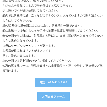
餌は”かっぱえびせん”、船内で販売しています。
えびせんを指先につまんで手を伸ばすと取りに来ます。
少し怖いですがぜひ挑戦してみてください。
船内では伊根湾の成り立ちなどのアナウンスもされていますので聞き逃さない
ようにしてくださいね。
道の駅 舟屋の里公園は山の上にあり、伊根湾が一望できます。
船に乗船中では分からなっか伊根の地形を見渡し再確認してみてください。
傘松公園からの眺めは「昇龍観」と呼ばれ、まるで龍が天へと昇って行くかの
ような眺めとなっています。
往復はケーブルカーとリフトが選べます。
お天気が良ければリフトがオススメ！
早く、景色も楽しめます。
上の公園では是非”股のぞき”に挑戦してみてください。
知恵の三文殊に一つ、智恩寺参拝とお土産物屋さん巡りや珍しい廻旋橋など散
策頂けます。
電話：075-414-3366
お問合せフォーム