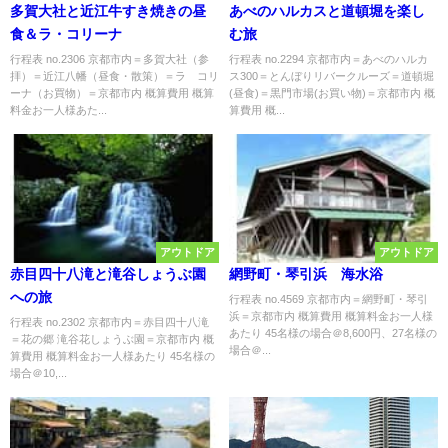
多賀大社と近江牛すき焼きの昼
あべのハルカスと道頓堀を楽し
食＆ラ・コリーナ
む旅
行程表 no.2306 京都市内＝多賀大社（参
行程表 no.2294 京都市内＝あべのハルカ
拝）＝近江八幡（昼食・散策）＝ラ コリ
ス300＝とんぼりリバークルーズ＝道頓堀
ーナ（お買物）＝京都市内 概算費用 概算
(昼食)＝黒門市場(お買い物)＝京都市内 概
料金お一人様あた...
算費用 概...
アウトドア
アウトドア
赤目四十八滝と滝谷しょうぶ園
網野町・琴引浜 海水浴
への旅
行程表 no.4569 京都市内＝網野町・琴引
浜＝京都市内 概算費用 概算料金お一人様
行程表 no.2302 京都市内＝赤目四十八滝
あたり 45名様の場合＠8,600円、27名様の
＝花の郷 滝谷花しょうぶ園＝京都市内 概
場合＠...
算費用 概算料金お一人様あたり 45名様の
場合＠10,...