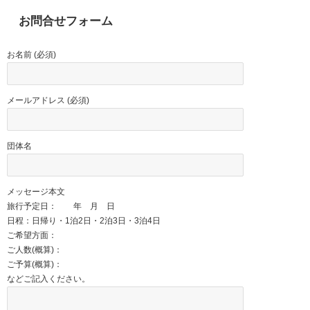
お問合せフォーム
お名前 (必須)
メールアドレス (必須)
団体名
メッセージ本文
旅行予定日： 年 月 日
日程：日帰り・1泊2日・2泊3日・3泊4日
ご希望方面：
ご人数(概算)：
ご予算(概算)：
などご記入ください。