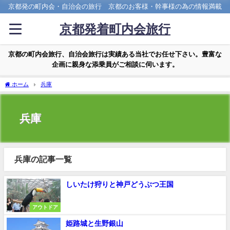
京都発の町内会・自治会の旅行 京都のお客様・幹事様の為の情報満載
京都発着町内会旅行
京都の町内会旅行、自治会旅行は実績ある当社でお任せ下さい。豊富な
企画に親身な添乗員がご相談に伺います。
ホーム
兵庫
兵庫
兵庫の記事一覧
しいたけ狩りと神戸どうぶつ王国
アウトドア
姫路城と生野銀山