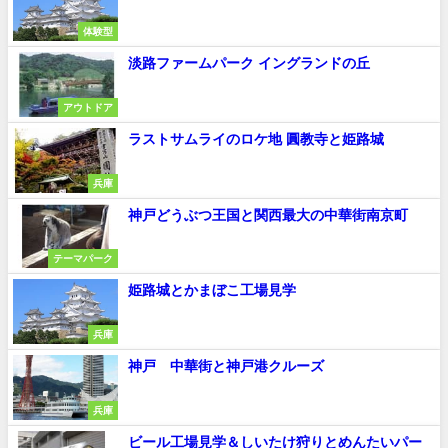
体験型
淡路ファームパーク イングランドの丘
アウトドア
ラストサムライのロケ地 圓教寺と姫路城
兵庫
神戸どうぶつ王国と関西最大の中華街南京町
テーマパーク
姫路城とかまぼこ工場見学
兵庫
神戸 中華街と神戸港クルーズ
兵庫
ビール工場見学＆しいたけ狩りとめんたいパー