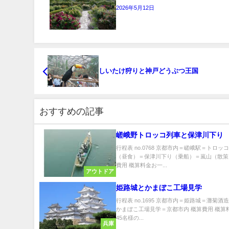
2026年5月12日
しいたけ狩りと神戸どうぶつ王国
おすすめの記事
嵯峨野トロッコ列車と保津川下り
行程表 no.0768 京都市内＝嵯峨駅＝トロ
（昼食）＝保津川下り（乗船）＝嵐山（散策
費用 概算料金お一...
アウトドア
姫路城とかまぼこ工場見学
行程表 no.1695 京都市内＝姫路城＝灘菊
かまぼこ工場見学＝京都市内 概算費用 概算
45名様の...
兵庫