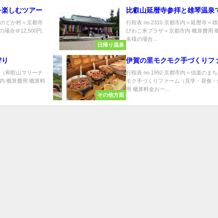
を楽しむツアー
比叡山延暦寺参拝と雄琴温泉
貴山のどか村＝京都市
行程表 no.2310 京都市内＝延暦寺
場合＠12,500円、
びわこ米プラザ＝京都市内 概算費用 概
名様の場合...
日帰り温泉
狩り
伊賀の里モクモク手づくりフ
ッパ（和歌山マリーナ
行程表 no.1992 京都市内＝信楽の
 概算費用 概算料
モク手づくりファーム（見学・昼食・
用 概算料金お一...
その他方面