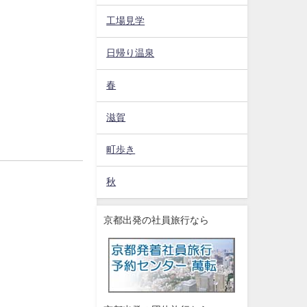
工場見学
日帰り温泉
春
滋賀
町歩き
秋
京都出発の社員旅行なら