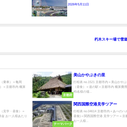
2026年5月11日
朽木スキー場で雪
美山かやぶきの里
ッコ（乗車）＝亀岡
行程表 no.1521 京都市内＝美山か
）＝京都市内 概算
（昼食）＝道の駅＝京都市内 概算費用
45名様の場...
京都府
関西国際空港見学ツアー
酒造（見学・昼食）＝
行程表 no.04614 京都市内＝あべ
料金 お一人様あたり
昼食)＝関西国際空港 見学ツアー＝京
お一人様...
テーマパーク