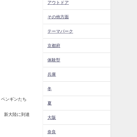
アウトドア
その他方面
テーマパーク
京都府
体験型
兵庫
冬
、ペンギンたち
夏
。 新大陸に到達
大阪
奈良