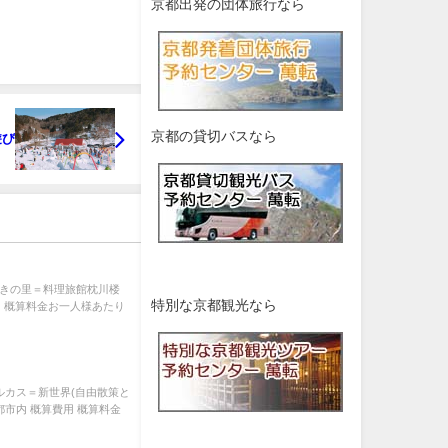
京都出発の団体旅行なら
京都の貸切バスなら
遊び
やぶきの里＝料理旅館枕川楼
特別な京都観光なら
 概算料金お一人様あたり
のハルカス＝新世界(自由散策と
都市内 概算費用 概算料金