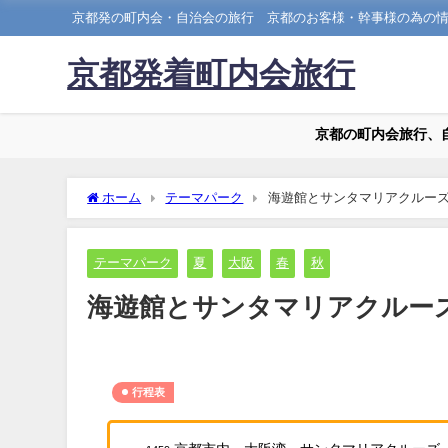
京都発の町内会・自治会の旅行 京都のお客様・幹事様の為の
京都発着町内会旅行
京都の町内会旅行、
ホーム
テーマパーク
海遊館とサンタマリアクルー
テーマパーク
夏
大阪
春
秋
海遊館とサンタマリアクルー
行程表