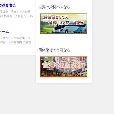
で昼食宴会
滋賀の貸切バスなら
＝雄琴温泉（昼食）＝道の駅
算料金お一人様あたり 45
ァーム
まち（車窓）＝伊賀の里モク
体験）＝京都市内 概算費
団体旅行で台湾なら