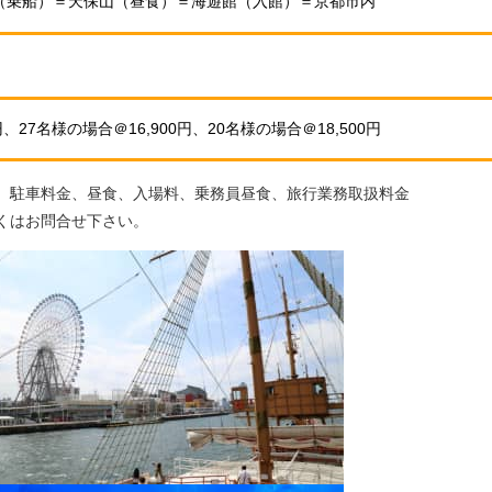
（乗船）＝天保山（昼食）＝海遊館（入館）＝京都市内
、27名様の場合＠16,900円、20名様の場合＠18,500円
、駐車料金、昼食、入場料、乗務員昼食、旅行業務取扱料金
くはお問合せ下さい。