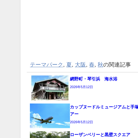
テーマパーク
,
夏
,
大阪
,
春
,
秋
の関連記事
網野町・琴引浜 海水浴
2026年5月12日
カップヌードルミュージアムと手
アー
2026年5月12日
ローザンベリーと黒壁スクエア