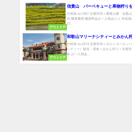
信貴山 バーベキューと果物狩り
行程表 no.2307 京都市内＝農業公園 信
内 概算費用 概算料金お一人様あたり 45名様の
27...
アウトドア
和歌山マリーナシティーとみかん
行程表 no.2674 京都市内＝ポルトヨーロ
シティー）観光・昼食＝みかん狩り＝京都市内
金 お一人様あ...
アウトドア