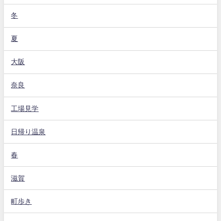
冬
夏
大阪
奈良
工場見学
日帰り温泉
春
滋賀
町歩き