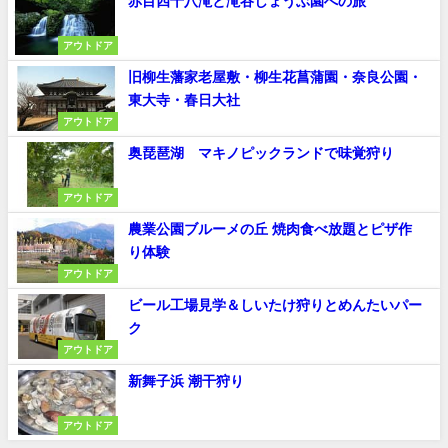
赤目四十八滝と滝谷しょうぶ園への旅
アウトドア
旧柳生藩家老屋敷・柳生花菖蒲園・奈良公園・
東大寺・春日大社
アウトドア
奥琵琶湖 マキノピックランドで味覚狩り
アウトドア
農業公園ブルーメの丘 焼肉食べ放題とピザ作
り体験
アウトドア
ビール工場見学＆しいたけ狩りとめんたいパー
ク
アウトドア
新舞子浜 潮干狩り
アウトドア