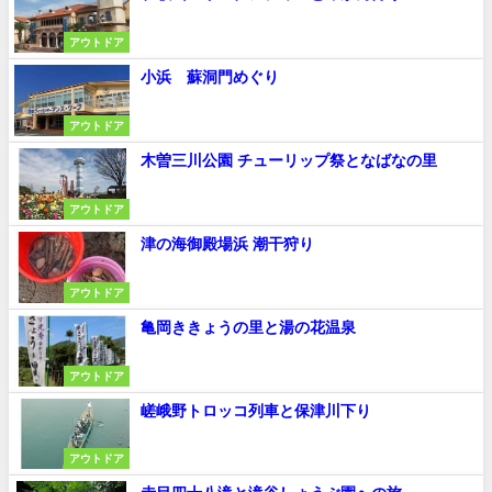
アウトドア
小浜 蘇洞門めぐり
アウトドア
木曽三川公園 チューリップ祭となばなの里
アウトドア
津の海御殿場浜 潮干狩り
アウトドア
亀岡ききょうの里と湯の花温泉
アウトドア
嵯峨野トロッコ列車と保津川下り
アウトドア