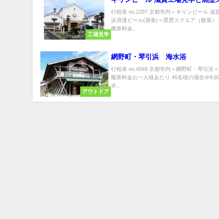
行程表 no.2297 京都市内＝キリンビール 
浜浪漫ビール(昼食)＝黒壁スクエア（散策）
概算料金...
工場見学
網野町・琴引浜 海水浴
行程表 no.4569 京都市内＝網野町・琴引浜
概算料金お一人様あたり 45名様の場合＠8,6
＠...
アウトドア