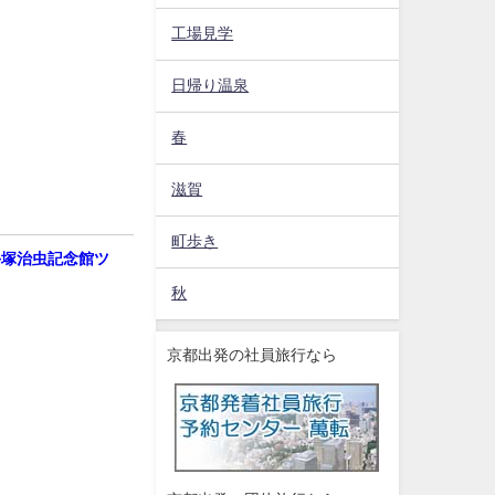
工場見学
日帰り温泉
春
滋賀
町歩き
手塚治虫記念館ツ
秋
京都出発の社員旅行なら