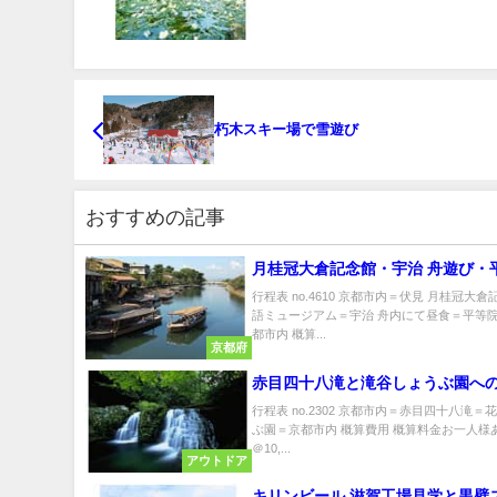
朽木スキー場で雪遊び
おすすめの記事
月桂冠大倉記念館・宇治 舟遊び・
行程表 no.4610 京都市内＝伏見 月桂冠大
語ミュージアム＝宇治 舟内にて昼食＝平等
都市内 概算...
京都府
赤目四十八滝と滝谷しょうぶ園へ
行程表 no.2302 京都市内＝赤目四十八滝＝
ぶ園＝京都市内 概算費用 概算料金お一人様あ
＠10,...
アウトドア
キリンビール 滋賀工場見学と黒壁