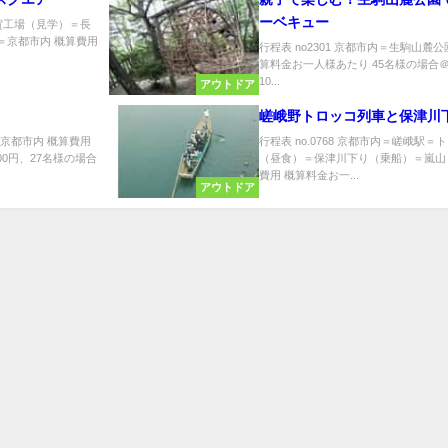
ーベキュー
滋賀工場（見学）＝長
＝京都市内 概算費用
行程表 no2301 京都市内＝生駒山麓
算料金お一人様あたり 45名様の場合＠8
10...
アウトドア
嵯峨野トロッコ列車と保津川
＝京都市内 概算費用
行程表 no.0768 京都市内＝嵯峨駅
00円、27名様の場合
（昼食）＝保津川下り（乗船）＝嵐山
費用 概算料金お一...
アウトドア