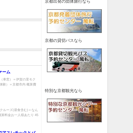
京都出発の団体旅行なら
京都の貸切バスなら
ァーム
まち（車窓）＝伊賀の里モク
体験）＝京都市内 概算費
特別な京都観光なら
探検クルーズ(昼食含む)＝なん
算料金お一人様あたり 45
でアスレチックとバ