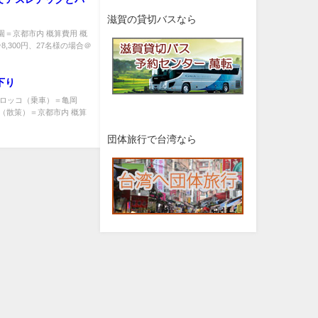
滋賀の貸切バスなら
公園＝京都市内 概算費用 概
,300円、27名様の場合＠
下り
＝トロッコ（乗車）＝亀岡
（散策）＝京都市内 概算
団体旅行で台湾なら