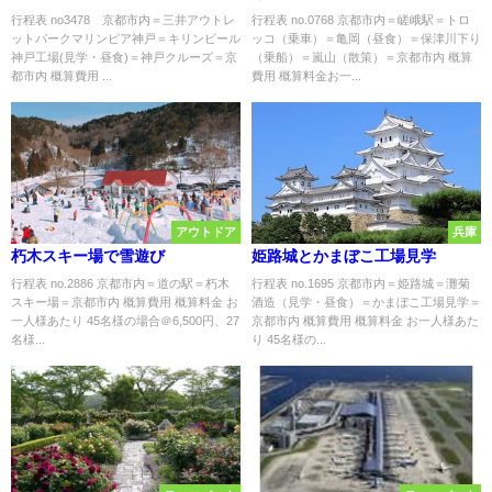
行程表 no3478 京都市内＝三井アウトレ
行程表 no.0768 京都市内＝嵯峨駅＝トロ
ットパークマリンピア神戸＝キリンビール
ッコ（乗車）＝亀岡（昼食）＝保津川下り
神戸工場(見学・昼食)＝神戸クルーズ＝京
（乗船）＝嵐山（散策）＝京都市内 概算
都市内 概算費用 ...
費用 概算料金お一...
アウトドア
兵庫
朽木スキー場で雪遊び
姫路城とかまぼこ工場見学
行程表 no.2886 京都市内＝道の駅＝朽木
行程表 no.1695 京都市内＝姫路城＝灘菊
スキー場＝京都市内 概算費用 概算料金 お
酒造（見学・昼食）＝かまぼこ工場見学＝
一人様あたり 45名様の場合＠6,500円、27
京都市内 概算費用 概算料金 お一人様あた
名様...
り 45名様の...