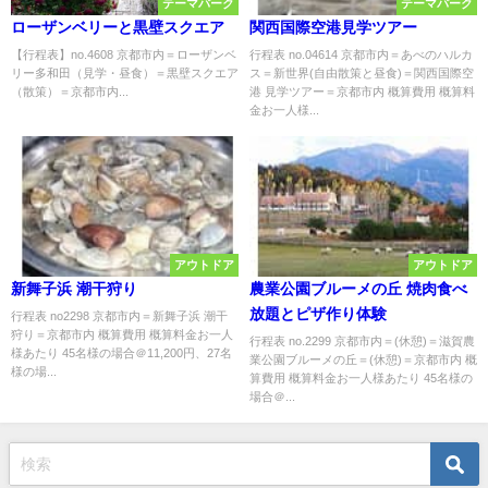
テーマパーク
テーマパーク
ローザンベリーと黒壁スクエア
関西国際空港見学ツアー
【行程表】no.4608 京都市内＝ローザンベ
行程表 no.04614 京都市内＝あべのハルカ
リー多和田（見学・昼食）＝黒壁スクエア
ス＝新世界(自由散策と昼食)＝関西国際空
（散策）＝京都市内...
港 見学ツアー＝京都市内 概算費用 概算料
金お一人様...
アウトドア
アウトドア
新舞子浜 潮干狩り
農業公園ブルーメの丘 焼肉食べ
放題とピザ作り体験
行程表 no2298 京都市内＝新舞子浜 潮干
狩り＝京都市内 概算費用 概算料金お一人
行程表 no.2299 京都市内＝(休憩)＝滋賀農
様あたり 45名様の場合＠11,200円、27名
業公園ブルーメの丘＝(休憩)＝京都市内 概
様の場...
算費用 概算料金お一人様あたり 45名様の
場合＠...