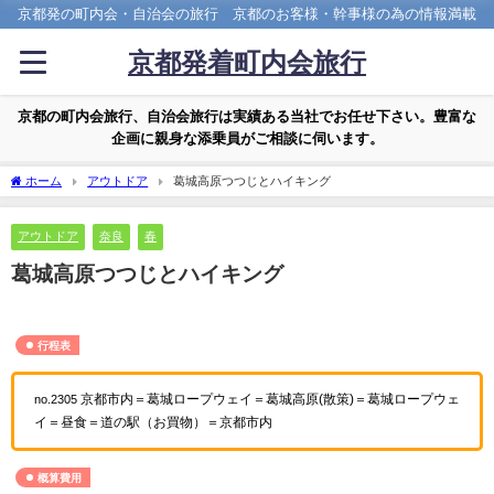
京都発の町内会・自治会の旅行 京都のお客様・幹事様の為の情報満載
京都発着町内会旅行
京都の町内会旅行、自治会旅行は実績ある当社でお任せ下さい。豊富な
企画に親身な添乗員がご相談に伺います。
ホーム
アウトドア
葛城高原つつじとハイキング
アウトドア
奈良
春
葛城高原つつじとハイキング
行程表
京都市内＝葛城ロープウェイ＝葛城高原(散策)＝葛城ロープウェ
no.2305
イ＝昼食＝道の駅（お買物）＝京都市内
概算費用