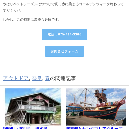
やはりベストシーズンはつつじで真っ赤に染まるゴールデンウィーク終わって
すぐくらい。
しかし、この時期は渋滞も必須です。
電話：075-414-3366
お問合せフォーム
アウトドア
,
奈良
,
春
の関連記事
網野町・琴引浜 海水浴
海遊館とサンタマリアクルーズ