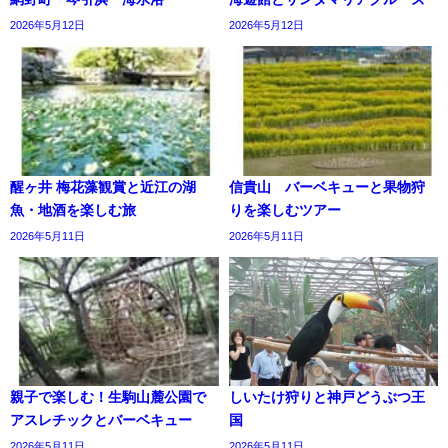
2026年5月12日
2026年5月12日
醒ヶ井 梅花藻観賞と近江の湖
信貴山 バーベキューと果物狩
魚・地酒を楽しむ旅
りを楽しむツアー
2026年5月11日
2026年5月11日
親子で楽しむ！生駒山麓公園で
しいたけ狩りと神戸どうぶつ王
アスレチックとバーベキュー
国
2026年5月11日
2026年5月11日