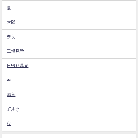
夏
大阪
奈良
工場見学
日帰り温泉
春
滋賀
町歩き
秋