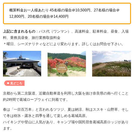
概算料金お一人様あたり 45名様の場合＠10,500円、27名様の場合＠
12,800円、20名様の場合＠14,400円
上記に含まれるもの
：バス代（ワンマン）、高速料金、駐車料金、昼食、入場
料、乗務員昼食、旅行業務取扱料金
＊曜日、シーズナリティなどにより変わります。詳しくはお問合せ下さい。
見どころ
京都から第二京阪道、近畿自動車道を利用し大阪を抜け奈良県の南へ行くこと
約2時間で葛城ロープウェイに到着です。
春は「一目百万本」と言われるツツジ、夏は納涼、秋はススキ・山野草、そし
て冬は樹氷・露氷と四季を通して楽しめる葛城高原。
ハイキングや登山に人気があり、キャンプ場や国民宿舎葛城高原ロッジがあり
ます。