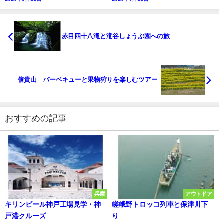
赤目四十八滝と滝谷しょうぶ園への旅
信貴山 バーベキューと果物狩りを楽しむツアー
おすすめの記事
兵庫
アウトドア
キリンビール神戸工場見学・神
嵯峨野トロッコ列車と保津川下
戸港クルーズ
り