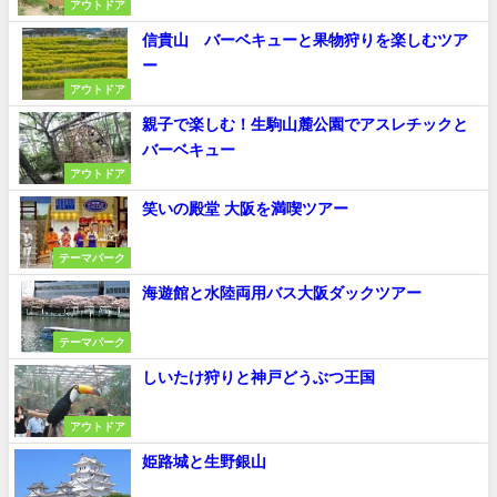
アウトドア
信貴山 バーベキューと果物狩りを楽しむツア
ー
アウトドア
親子で楽しむ！生駒山麓公園でアスレチックと
バーベキュー
アウトドア
笑いの殿堂 大阪を満喫ツアー
テーマパーク
海遊館と水陸両用バス大阪ダックツアー
テーマパーク
しいたけ狩りと神戸どうぶつ王国
アウトドア
姫路城と生野銀山