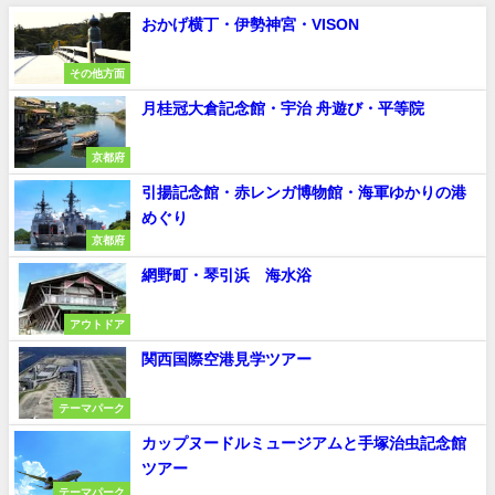
おかげ横丁・伊勢神宮・VISON
その他方面
月桂冠大倉記念館・宇治 舟遊び・平等院
京都府
引揚記念館・赤レンガ博物館・海軍ゆかりの港
めぐり
京都府
網野町・琴引浜 海水浴
アウトドア
関西国際空港見学ツアー
テーマパーク
カップヌードルミュージアムと手塚治虫記念館
ツアー
テーマパーク