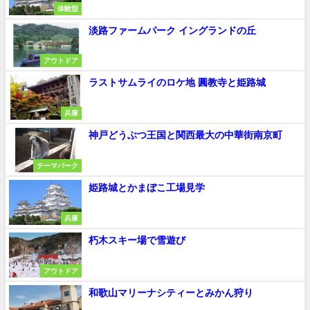
体験型
淡路ファームパーク イングランドの丘
アウトドア
ラストサムライのロケ地 圓教寺と姫路城
兵庫
神戸どうぶつ王国と関西最大の中華街南京町
テーマパーク
姫路城とかまぼこ工場見学
兵庫
朽木スキー場で雪遊び
アウトドア
和歌山マリーナシティーとみかん狩り