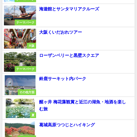
海遊館とサンタマリアクルーズ
テーマパーク
大阪くいだおれツアー
大阪
ローザンベリーと黒壁スクエア
テーマパーク
鈴鹿サーキット内パーク
その他方面
醒ヶ井 梅花藻観賞と近江の湖魚・地酒を楽し
む旅
夏
葛城高原つつじとハイキング