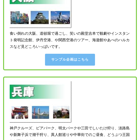
食い倒れの大阪、道頓堀で過ごし、笑いの殿堂吉本で観劇やインスタン
ト発明記念館、伊丹空港、や関西空港のツアー、海遊館やあべのハルカ
スなど見どころいっぱいです。
サンプル企画はこちら
神戸クルーズ、ビアパーク、明太パークや三田でしいたけ狩り、淡路島
や新舞子浜で潮干狩り、異人館巡りや中華街でのご昼食、どうぶつ王国