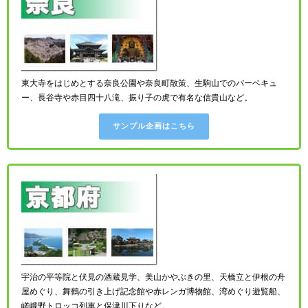
東大寺をはじめとする奈良公園や奈良町散策、生駒山でのバーベキュ
ー、長谷寺や赤目四十八滝、振り子の虎で有名な信貴山など。
サンプル企画はこちら
宇治の平等院と伏見の酒蔵見学、美山かやぶきの里、天橋立と伊根の舟
屋めぐり、舞鶴の引き上げ記念館や赤レンガ博物館、湾めぐり遊覧船、
嵯峨野トロッコ列車と保津川下りなど。