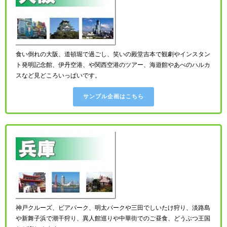
食い倒れの大阪、道頓堀で過ごし、笑いの殿堂吉本で観劇やインスタン
ト発明記念館、伊丹空港、や関西空港のツアー、海遊館やあべのハルカ
スなど見どころいっぱいです。
サンプル企画はこちら
神戸クルーズ、ビアパーク、明太パークや三田でしいたけ狩り、淡路島
や新舞子浜で潮干狩り、異人館巡りや中華街でのご昼食、どうぶつ王国