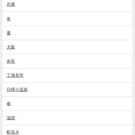
兵庫
冬
夏
大阪
奈良
工場見学
日帰り温泉
春
滋賀
町歩き